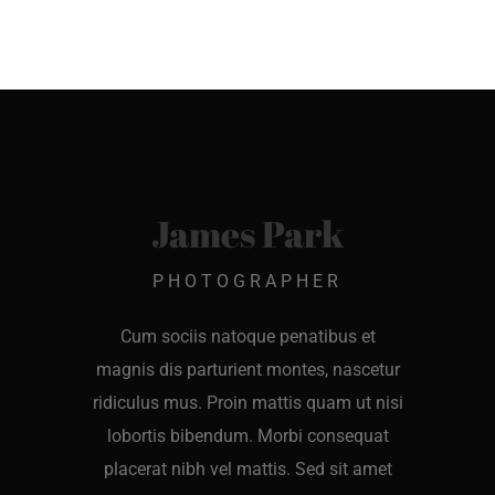
James Park
PHOTOGRAPHER
Cum sociis natoque penatibus et
magnis dis parturient montes, nascetur
ridiculus mus. Proin mattis quam ut nisi
lobortis bibendum. Morbi consequat
placerat nibh vel mattis. Sed sit amet