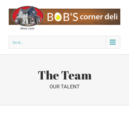
Skip
to
content
Go to...
The Team
OUR TALENT